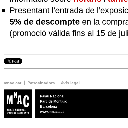
Presentant l’entrada de l’exposi
5% de descompte
en la compr
(promoció vàlida fins al 15 de jul
Twitter
Google+
Facebook
mnac.cat
Patrocinadors
Avís legal
Palau Nacional
Parc de Montjuïc
Barcelona
www.mnac.cat