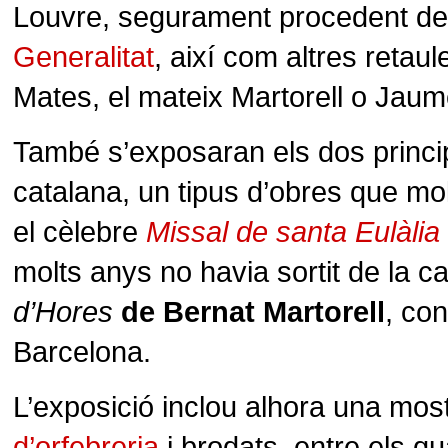
Louvre, segurament procedent de 
Generalitat
, així com altres retau
Mates, el mateix Martorell o Jaum
També s’exposaran els dos princi
catalana, un tipus d’obres que mol
el cèlebre
Missal de santa Eulàlia
molts anys no havia sortit de la c
d’Hores
de Bernat Martorell
, con
Barcelona.
L’exposició inclou alhora una most
d’orfebreria
i brodats, entre els qu