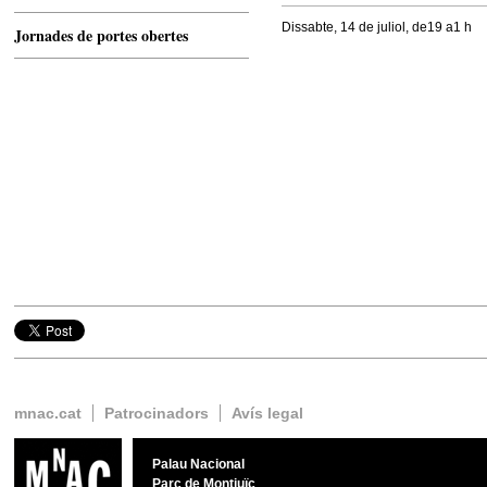
Dissabte, 14 de juliol, de19 a1 h
Jornades de portes obertes
Twitter
Google+
Facebook
mnac.cat
Patrocinadors
Avís legal
Palau Nacional
Parc de Montjuïc